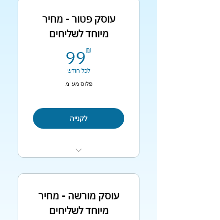
עוסק פטור - מחיר
מיוחד לשליחים
99₪
99
₪
לכל חודש
פלוס מע"מ
לקנייה
פתיחת תיק ברשויות
עריכת והגשת הדו״ח השנתי
עוסק מורשה - מחיר
עפ״י חוק
מיוחד לשליחים
הפקת מסמכים דיגיטלית ללא