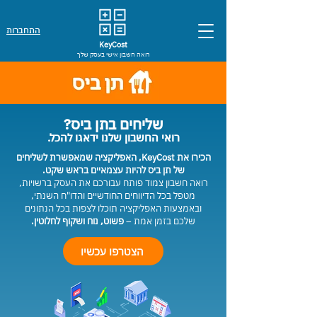
התחברות
KeyCost
רואה חשבון אישי בעסק שלך
שליחים בתן ביס?
רואי החשבון שלנו ידאגו להכל.
הכירו את KeyCost
, האפליקציה שמאפשרת לשליחים
של תן ביס להיות עצמאיים בראש שקט.
רואה חשבון צמוד פותח עבורכם את העסק ברשויות,
מטפל בכל הדיווחים החודשיים והדו"ח השנתי,
ובאמצעות האפליקציה תוכלו לצפות בכל הנתונים
שלכם בזמן אמת –
פשוט, נוח ושקוף לחלוטין.
הצטרפו עכשיו